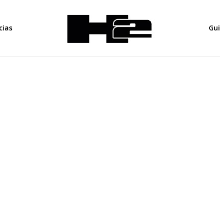
cias
Gu